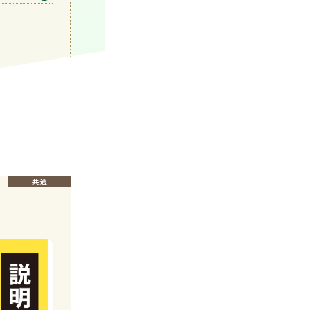
グローバル語学
鉄道サービス
ブライダル
エアライン
ホテル
旅行
共通