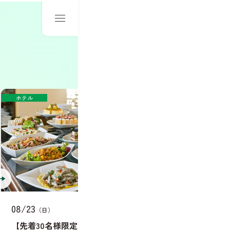
ル
鉄道サービス
23
08/23
（日）
（日）
着30名様限定！】巨大ホテルの
【高2生オススメ！スペ