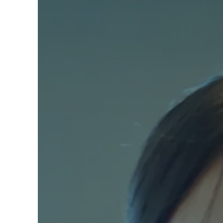
古い鉄道車
現役CAから学ぶ「接客マナーの基
で
う！
本」