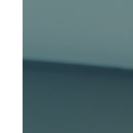
エアライン
ブラ
08/23
08/
（日）
シャル講
【高校2年生限定】有名航空会社の
2