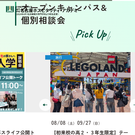
オープンキャンパス&
個別相談会
Pick Up
旅行
ホテ
08/08
09/27
08/
（土）
（日）
フ公開ト
【初来校の高２・３年生限定】テー
【先