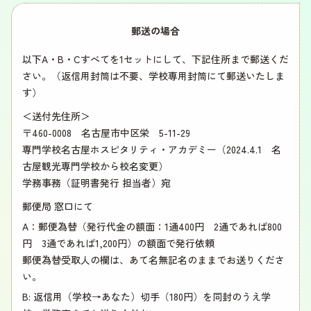
郵送の場合
以下A・B・Cすべてを1セットにして、下記住所まで郵送くだ
さい。（返信用封筒は不要、学校専用封筒にて郵送いたしま
す）
＜送付先住所＞
〒460-0008 名古屋市中区栄 5-11-29
専門学校名古屋ホスピタリティ・アカデミー（2024.4.1 名
古屋観光専門学校から校名変更）
学務事務（証明書発行 担当者）宛
郵便局 窓口にて
A：郵便為替（発行代金の額面：1通400円 2通であれば800
円 3通であれば1,200円）の額面で発行依頼
郵便為替受取人の欄は、あて名無記名のままでお送りくださ
い。
B: 返信用（学校→あなた）切手（180円）を同封のうえ学