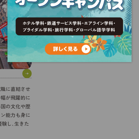
就職に直結させ
の幅が飛躍的に
各国の文化や歴
ョン能力も身に
経験し､生きた