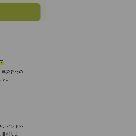
フ
・料飲部門の
ます。
テンダントや
を目指しま