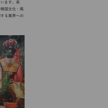
ています。英
や韓国文化・風
関する業界への