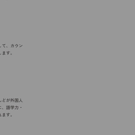
検定
して、カウン
します。
んどが外国人
に、語学力・
れます。