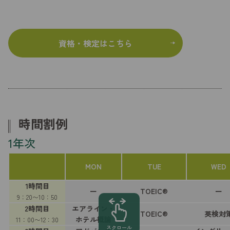
資格・検定はこちら
時間割例
1年次
MON
TUE
WED
1時間目
ー
TOEIC®
ー
9：20〜10：50
2時間目
エアライン・
TOEIC®
英検対
ホテル概論
11：00〜12：30
スクロール