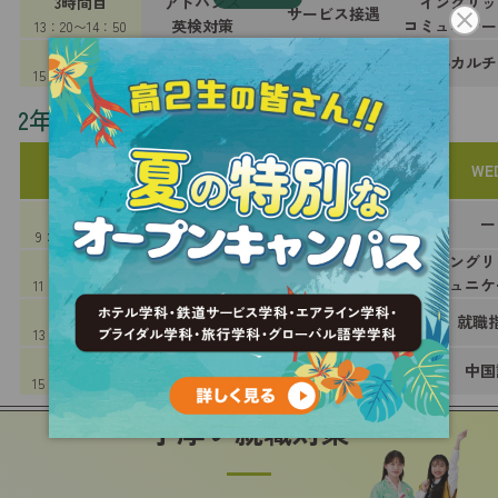
3時間目
アドバンス
イングリッ
サービス接遇
英検対策
コミュニケー
13：20〜14：50
4時間目
アドバンス
ビジネス
海外カルチ
英検対策
コミュニケーション
15：00〜16：30
2年次
MON
TUE
WE
1時間目
ー
ー
ー
9：20〜10：50
2時間目
ホテル・エアライン
イングリ
就職指導
接客サービス実習
コミュニケ
11：00〜12：30
スクロール
3時間目
ホテル・エアライン
ビジネスマナー
就職
接客サービス実習
13：20〜14：50
4時間目
TOEIC®①
就職指導
中国
15：00〜16：30
手厚い就職対策