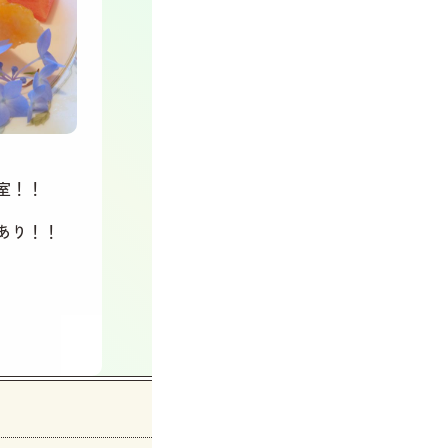
室！！
あり！！