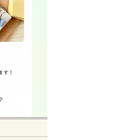
ます！
♪