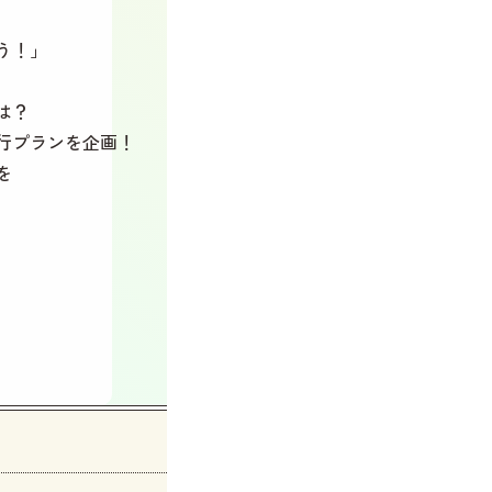
う！」
は？
行プランを企画！
を