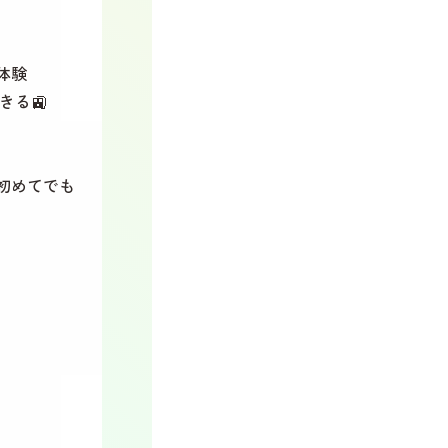
体験
きる🚉
初めてでも