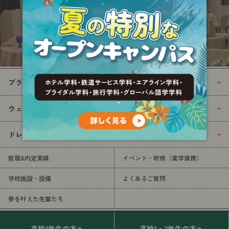
ブライダル学科
ウェディングプランナーコース
ドレススタイリストコース
就職&内定実績
イベント・研修（産学連携）
学校施設・設備
よくあるご質問
夢を叶えた先輩たち
高校3年生の方へ
高校1・2年生の方へ