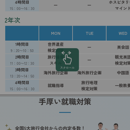
4時間目
ホスピタリ
ー
ー
マイン
15：00〜16：30
2年次
MON
TUE
WED
1時間目
世界遺産
ー
英会話
検定対策
9：20〜10：50
2時間目
旅行接客
観光英
ー
スキル
検定対
11：00〜12：30
スクロール
3時間目
海外旅行企画
海外旅行企画
中国語
13：20〜14：50
4時間目
旅行地理
就職指導
一般教
検定対策
15：00〜16：30
手厚い就職対策