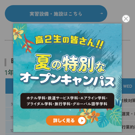
実習設備・施設はこちら
時間割例
1年次
MON
TUE
WED
1時間目
海外旅行実務
旅行憲法
英検対
9：20〜10：50
2時間目
海外地理
JR運賃計算
各種運賃・
11：00〜12：30
スクロール
3時間目
国内地理
国内地理
旅行業約
13：20〜14：50