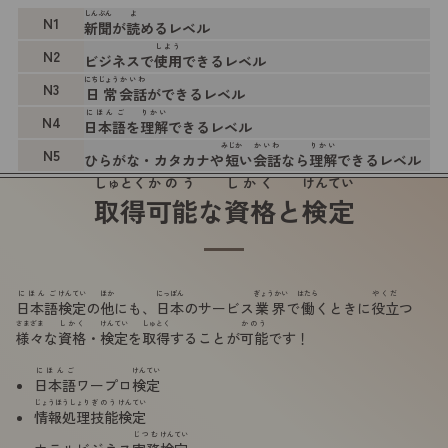
しんぶん
よ
N1
新聞
が
読
めるレベル
しよう
N2
ビジネスで
使用
できるレベル
にちじょう
かいわ
N3
日常
会話
ができるレベル
にほんご
りかい
N4
日本語
を
理解
できるレベル
みじか
かいわ
りかい
N5
ひらがな・カタカナや
短
い
会話
なら
理解
できるレベル
しゅとく
かのう
しかく
けんてい
取得
可能
な
資格
と
検定
にほんご
けんてい
ほか
にっぽん
ぎょうかい
はたら
やくだ
日本語
検定
の
他
にも、
日本
のサービス
業界
で
働
くときに
役立
つ
さまざま
しかく
けんてい
しゅとく
かのう
様々
な
資格
・
検定
を
取得
することが
可能
です！
にほんご
けんてい
日本語
ワープロ
検定
じょうほうしょり
ぎのう
けんてい
情報処理
技能
検定
じつむ
けんてい