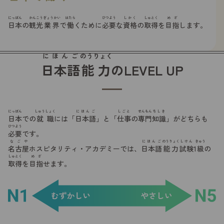
にっぽん
かんこう
ぎょうかい
はたら
ひつよう
しかく
しゅとく
めざ
日本
の
観光
業界
で
働
くために
必要
な
資格
の
取得
を
目指
します。
にほんご
のうりょく
日本語
能力
のLEVEL UP
にっぽん
しゅうしょく
にほんご
しごと
せんもん
ちしき
日本
での
就職
には「
日本語
」と「
仕事
の
専門
知識
」がどちらも
ひつよう
必要
です。
なごや
にほんご
のうりょく
しけん
きゅう
名古屋
ホスピタリティ・アカデミーでは、
日本語
能力
試験
1
級
の
しゅとく
めざ
取得
を
目指
せます。