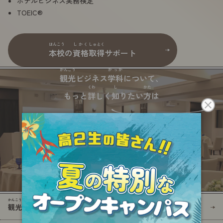
ホテルビジネス
実務
検定
TOEIC®
ほんこう
しかく
しゅとく
本校
の
資格
取得
サポート
かんこう
がっか
観光
ビジネス
学科
について、
くわ
し
かた
もっと
詳
しく
知
りたい
方
は
かんこう
がっか
観光
ビジネス
学科