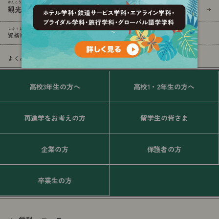
かんこう
観光
ビジネスコース
しかく
しゅとく
けんしゅう
さんがく
れんけい
資格
取得
イベント・
研修
（
産学
連携
）
しつもん
よくあるご
質問
高校3年生の方へ
高校1・2年生の方へ
再進学をお考えの方
留学生の皆さま
企業の方
保護者の方
卒業生の方