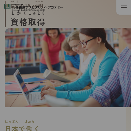
かんこう
がっか
観光
ビジネス
学科
しかく
しゅとく
資格
取得
にっぽん
はたら
日本
で
働
く