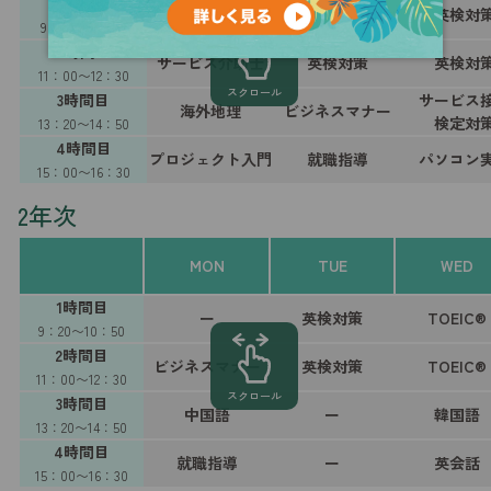
1時間目
スピーキング
一般教養
英検対
スキル
9：20〜10：50
2時間目
サービス介助士
英検対策
英検対
11：00〜12：30
スクロール
3時間目
サービス
海外地理
ビジネスマナー
検定対
13：20〜14：50
4時間目
プロジェクト入門
就職指導
パソコン
15：00〜16：30
2年次
MON
TUE
WED
1時間目
ー
英検対策
TOEIC®
9：20〜10：50
2時間目
ビジネスマナー
英検対策
TOEIC®
11：00〜12：30
スクロール
3時間目
中国語
ー
韓国語
13：20〜14：50
4時間目
就職指導
ー
英会話
15：00〜16：30