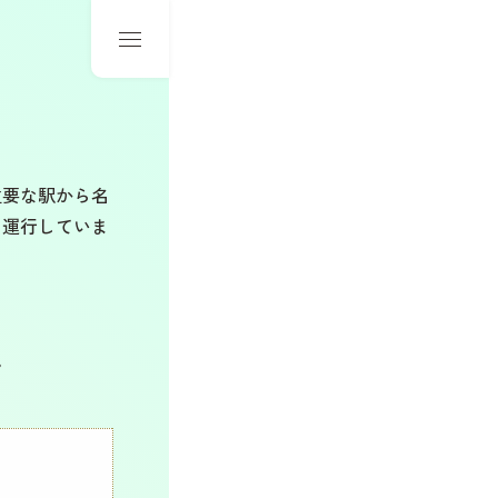
主要な駅から名
を運行していま
。