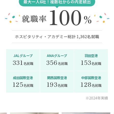
最大一人6社！複数社からの内定続出
100
%
就職率
ホスピタリティ・アカデミー総計 1,362名就職
JALグループ
ANAグループ
羽田空港
331
356
153
名就職
名就職
名就職
成田国際空港
関西国際空港
中部国際空港
125
193
128
名就職
名就職
名就職
※2024年実績