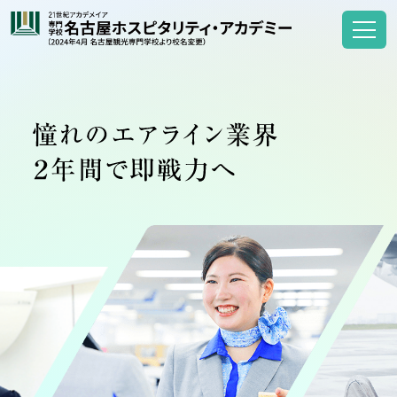
メニュ
制服を着て、プロと同じ環境を体験
オープンキャンパスに申し込み
1分で申し込み完了！
資料を請求する
0120-7575-78
LINE個別相談
年中無休 9:00〜18:00
進路選びのヒント