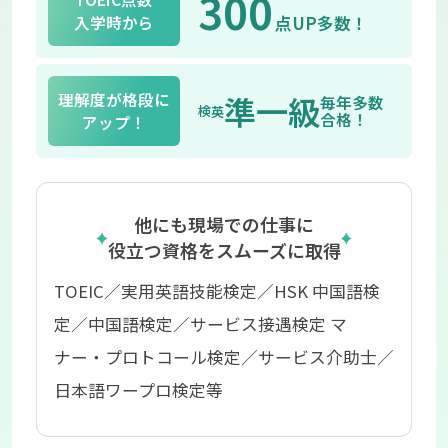
300
入学時から
点UP多数！
理解度が格段に
準一級
毎年多数
英検
合格！
アップ！
他にも現場での仕事に
役立つ資格をスムーズに取得
TOEIC／実用英語技能検定／HSK 中国語検
定／中国語検定／サービス接遇検定 マ
ナー・プロトコール検定／サービス介助士／
日本語ワープロ検定等