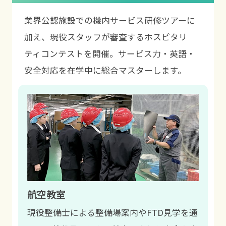
業界公認施設での機内サービス研修ツアーに
加え、現役スタッフが審査するホスピタリ
ティコンテストを開催。サービス力・英語・
安全対応を在学中に総合マスターします。
航空教室
ッフ
現役整備士による整備場案内やFTD見学を通
グ