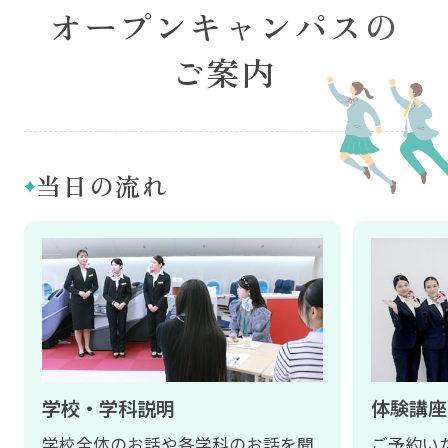
オープンキャンパスの
ご案内
当日の流れ
学校・学科説明
体験講座
学校全体のお話や各学科のお話を聞
ご予約い