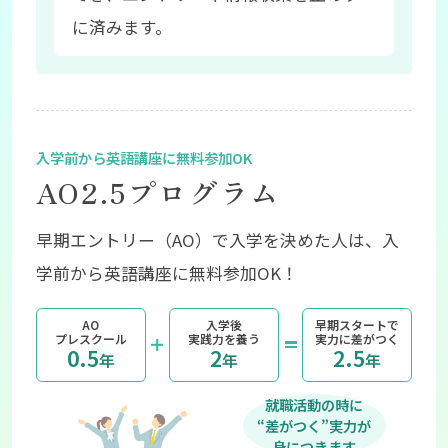
に済みます。
AO2.5プログラム
早期エントリー（AO）で入学を決めた人は、入
学前から英語講座に無料参加OK！
AO
入学後
早期スタートで
プレスクール
実践力を養う
実力に差がつく
プラス
イコール
0.5
2
2.5
年
年
年
就職活動の時に
“差がつく”実力が
身につきます