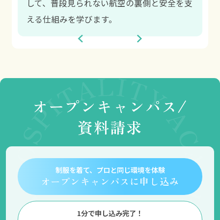
して、普段見られない航空の裏側と安全を支
J
える仕組みを学びます。
の
オープンキャンパス/
資料請求
制服を着て、プロと同じ環境を体験
オープンキャンパスに申し込み
1分で申し込み完了！
苦手でも