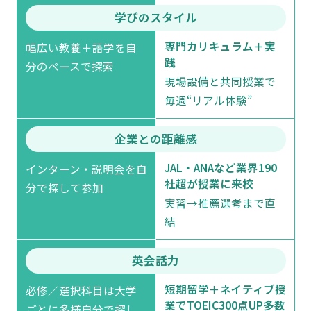
学びのスタイル
専門カリキュラム＋実
幅広い教養＋語学を自
践
分のペースで探索
現場設備と共同授業で
毎週“リアル体験”
企業との距離感
JAL・ANAなど業界190
インターン・説明会を自
社超が授業に来校
分で探して参加
実習→推薦選考まで直
結
英会話力
短期留学＋ネイティブ授
必修／選択科目は大学
業でTOEIC300点UP多数
ごとに多様自分で探し