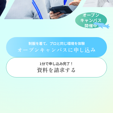
就職に強い3つの理由
オープン
キャンパス
英語力アップ プログラム
開催中
コース・目指せる職種
制服を着て、プロと同じ環境を体験
オープンキャンパスに申し込み
実習設備・施設
1分で申し込み完了！
オープンキャンパスのご案内
資料を請求する
よくあるご質問
アクセス