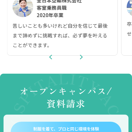
全日本空輸株式会社
客室乗務員職
2020年卒業
卒
苦しいことも多いけれど自分を信じて最後
せ
まで諦めずに挑戦すれば、必ず夢を叶える
ことができます。
オープンキャンパス/
資料請求
制服を着て、プロと同じ環境を体験